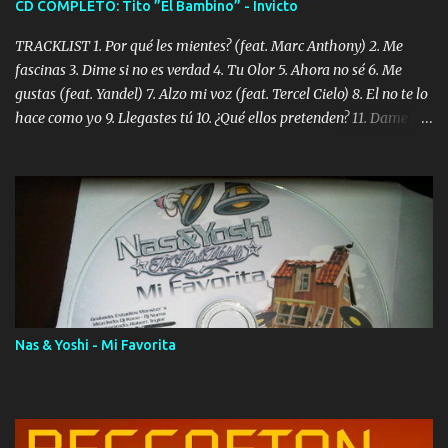
CD COMPLETO: Tito ”El Bambino” - Invicto
TRACKLIST 1. Por qué les mientes? (feat. Marc Anthony) 2. Me
fascinas 3. Dime si no es verdad 4. Tu Olor 5. Ahora no sé 6. Me
gustas (feat. Yandel) 7. Alzo mi voz (feat. Tercel Cielo) 8. El no te lo
hace como yo 9. Llegastes tú 10. ¿Qué ellos pretenden? 11. Dame la
ola (feat. Tito Nieves) [Salsa Version] 12. Dámelo 13. Dame la ola
14. ¿Por qué les mientes? (feat. Marc Anthony) [Radio Version] 15.
Digital Booklet – Invicto ----------------------------- Nota:
Album proposto al massimo della qualità in formato iTunes Plus
AAC M4A; comprato su iTunes e a disposizione vostra per il
download. REGGAETON ITALIA Nosotros Somos Los Del
Momento!
Nas & Yoshi - Mi Favorita