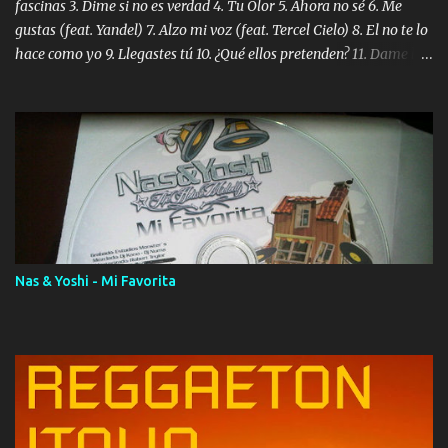
fascinas 3. Dime si no es verdad 4. Tu Olor 5. Ahora no sé 6. Me
gustas (feat. Yandel) 7. Alzo mi voz (feat. Tercel Cielo) 8. El no te lo
hace como yo 9. Llegastes tú 10. ¿Qué ellos pretenden? 11. Dame la
ola (feat. Tito Nieves) [Salsa Version] 12. Dámelo 13. Dame la ola
14. ¿Por qué les mientes? (feat. Marc Anthony) [Radio Version] 15.
Digital Booklet – Invicto ----------------------------- Nota:
Album proposto al massimo della qualità in formato iTunes Plus
AAC M4A; comprato su iTunes e a disposizione vostra per il
download. REGGAETON ITALIA Nosotros Somos Los Del
Momento!
Nas & Yoshi - Mi Favorita