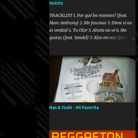
Invicto
TRACKLIST 1. Por qué les mientes? (feat.
Marc Anthony) 2. Me fascinas 3. Dime si no
es verdad 4. Tu Olor 5. Ahora no sé 6. Me
gustas (feat. Yandel) 7. Alzo mi voz (feat.
Tercel Cielo) 8. El no te lo hace como yo 9.
Llegastes tú 10. ¿Qué ellos pretenden? 11.
Dame la ola (feat. Tito Nieves) [Salsa
Version] 12. Dámelo 13. Dame la ola 14. ¿Por
qué les mientes? (feat. Marc Anthony)
[Radio Version] 15. Digital Booklet – Invicto
----------------------------- Nota:
Album proposto al massimo della qualità in
formato iTunes Plus AAC M4A; comprato su
Nas & Yoshi - Mi Favorita
iTunes e a disposizione vostra per il
download. REGGAETON ITALIA Nosotros
Somos Los Del Momento!