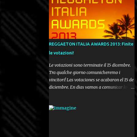
REGGAETON ITALIA AWARDS 2013: Finite
le votazioni!
Le votazioni sono terminate il 15 dicembre.
Tra qualche giorno comunicheremo i
vincitori! Las votaciones se acabaron el 15 de
diciembre. En dias vamos a comunicar los
ganadores! Voting ended december 15th. In a
few days we'll be publishing the results!