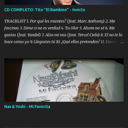
CD COMPLETO: Tito ”El Bambino” - Invicto
TRACKLIST 1. Por qué les mientes? (feat. Marc Anthony) 2. Me
fascinas 3. Dime si no es verdad 4. Tu Olor 5. Ahora no sé 6. Me
gustas (feat. Yandel) 7. Alzo mi voz (feat. Tercel Cielo) 8. El no te lo
hace como yo 9. Llegastes tú 10. ¿Qué ellos pretenden? 11. Dame la
ola (feat. Tito Nieves) [Salsa Version] 12. Dámelo 13. Dame la ola
14. ¿Por qué les mientes? (feat. Marc Anthony) [Radio Version] 15.
Digital Booklet – Invicto ----------------------------- Nota:
Album proposto al massimo della qualità in formato iTunes Plus
AAC M4A; comprato su iTunes e a disposizione vostra per il
download. REGGAETON ITALIA Nosotros Somos Los Del
Momento!
Nas & Yoshi - Mi Favorita