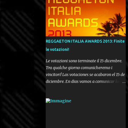
REGGAETON ITALIA AWARDS 2013: Finite
le votazioni!
Le votazioni sono terminate il 15 dicembre.
Tra qualche giorno comunicheremo i
vincitori! Las votaciones se acabaron el 15 de
diciembre. En dias vamos a comunicar los
ganadores! Voting ended december 15th. In a
few days we'll be publishing the results!