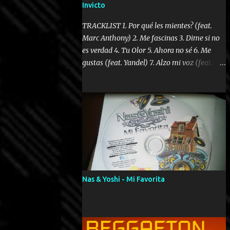
Invicto
TRACKLIST 1. Por qué les mientes? (feat.
Marc Anthony) 2. Me fascinas 3. Dime si no
es verdad 4. Tu Olor 5. Ahora no sé 6. Me
gustas (feat. Yandel) 7. Alzo mi voz (feat.
Tercel Cielo) 8. El no te lo hace como yo 9.
Llegastes tú 10. ¿Qué ellos pretenden? 11.
Dame la ola (feat. Tito Nieves) [Salsa
Version] 12. Dámelo 13. Dame la ola 14. ¿Por
qué les mientes? (feat. Marc Anthony)
[Radio Version] 15. Digital Booklet – Invicto
----------------------------- Nota:
Album proposto al massimo della qualità in
formato iTunes Plus AAC M4A; comprato su
Nas & Yoshi - Mi Favorita
iTunes e a disposizione vostra per il
download. REGGAETON ITALIA Nosotros
Somos Los Del Momento!