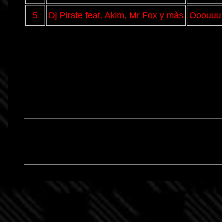
5
Dj Pirate feat. Akim, Mr Fox y màs
Ooouuu
C
o
m
m
e
n
t