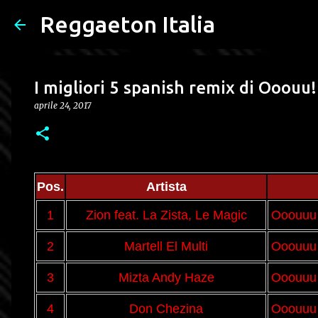
Reggaeton Italia
I migliori 5 spanish remix di Ooouu!
aprile 24, 2017
Pos.
Artista
1
Zion feat. La Zista, Le Magic
Ooouuu
2
Martell El Multi
Ooouuu
3
Mizta Andy Haze
Ooouuu
4
Don Chezina
Ooouuu