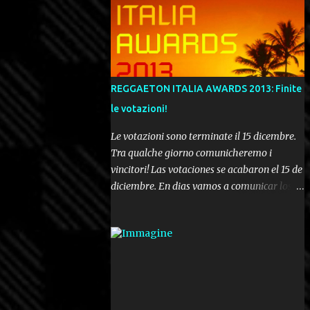
REGGAETON ITALIA AWARDS 2013: Finite
le votazioni!
Le votazioni sono terminate il 15 dicembre.
Tra qualche giorno comunicheremo i
vincitori! Las votaciones se acabaron el 15 de
diciembre. En dias vamos a comunicar los
ganadores! Voting ended december 15th. In a
few days we'll be publishing the results!