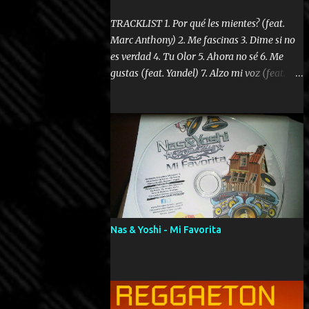
TRACKLIST 1. Por qué les mientes? (feat.
Marc Anthony) 2. Me fascinas 3. Dime si no
es verdad 4. Tu Olor 5. Ahora no sé 6. Me
gustas (feat. Yandel) 7. Alzo mi voz (feat.
Tercel Cielo) 8. El no te lo hace como yo 9.
Llegastes tú 10. ¿Qué ellos pretenden? 11.
Dame la ola (feat. Tito Nieves) [Salsa
Version] 12. Dámelo 13. Dame la ola 14. ¿Por
qué les mientes? (feat. Marc Anthony)
[Radio Version] 15. Digital Booklet – Invicto
----------------------------- Nota:
Album proposto al massimo della qualità in
formato iTunes Plus AAC M4A; comprato su
Nas & Yoshi - Mi Favorita
iTunes e a disposizione vostra per il
download. REGGAETON ITALIA Nosotros
Somos Los Del Momento!