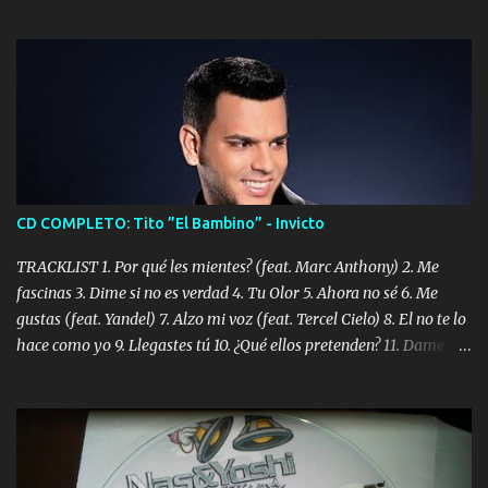
CD COMPLETO: Tito ”El Bambino” - Invicto
TRACKLIST 1. Por qué les mientes? (feat. Marc Anthony) 2. Me
fascinas 3. Dime si no es verdad 4. Tu Olor 5. Ahora no sé 6. Me
gustas (feat. Yandel) 7. Alzo mi voz (feat. Tercel Cielo) 8. El no te lo
hace como yo 9. Llegastes tú 10. ¿Qué ellos pretenden? 11. Dame la
ola (feat. Tito Nieves) [Salsa Version] 12. Dámelo 13. Dame la ola
14. ¿Por qué les mientes? (feat. Marc Anthony) [Radio Version] 15.
Digital Booklet – Invicto ----------------------------- Nota:
Album proposto al massimo della qualità in formato iTunes Plus
AAC M4A; comprato su iTunes e a disposizione vostra per il