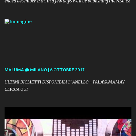
ended december 15th. In a few days we'll be publishing the results!
MALUMA @ MILANO | 6 OTTOBRE 2017
ULTIMI BIGLIETTI DISPONIBILI 1º ANELLO - PALAYAMAMAY
CLICCA QUI