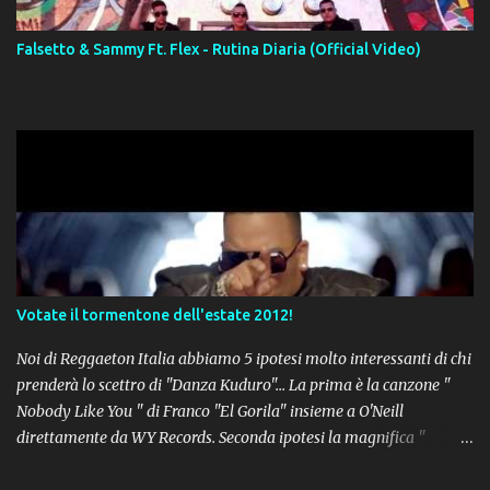
Falsetto & Sammy Ft. Flex - Rutina Diaria (Official Video)
Votate il tormentone dell'estate 2012!
Noi di Reggaeton Italia abbiamo 5 ipotesi molto interessanti di chi
prenderà lo scettro di "Danza Kuduro"... La prima è la canzone "
Nobody Like You " di Franco "El Gorila" insieme a O'Neill
direttamente da WY Records. Seconda ipotesi la magnifica "
Lovumba " di Daddy Yankee. Terza opzione la latin-house " Crazy