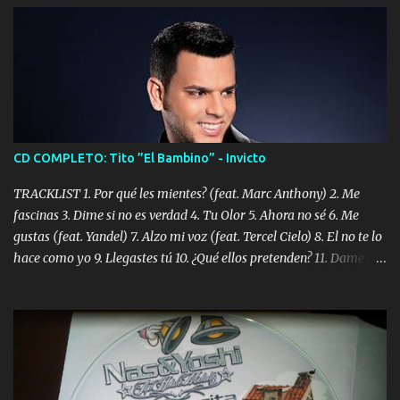
CD COMPLETO: Tito ”El Bambino” - Invicto
TRACKLIST 1. Por qué les mientes? (feat. Marc Anthony) 2. Me
fascinas 3. Dime si no es verdad 4. Tu Olor 5. Ahora no sé 6. Me
gustas (feat. Yandel) 7. Alzo mi voz (feat. Tercel Cielo) 8. El no te lo
hace como yo 9. Llegastes tú 10. ¿Qué ellos pretenden? 11. Dame la
ola (feat. Tito Nieves) [Salsa Version] 12. Dámelo 13. Dame la ola
14. ¿Por qué les mientes? (feat. Marc Anthony) [Radio Version] 15.
Digital Booklet – Invicto ----------------------------- Nota:
Album proposto al massimo della qualità in formato iTunes Plus
AAC M4A; comprato su iTunes e a disposizione vostra per il
download. REGGAETON ITALIA Nosotros Somos Los Del