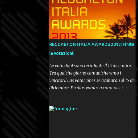
REGGAETON ITALIA AWARDS 2013: Finite
le votazioni!
Le votazioni sono terminate il 15 dicembre.
Tra qualche giorno comunicheremo i
vincitori! Las votaciones se acabaron el 15 de
diciembre. En dias vamos a comunicar los
ganadores! Voting ended december 15th. In a
few days we'll be publishing the results!