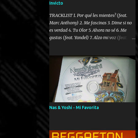
Invicto
TRACKLIST 1. Por qué les mientes? (feat.
Marc Anthony) 2. Me fascinas 3. Dime si no
es verdad 4. Tu Olor 5. Ahora no sé 6. Me
gustas (feat. Yandel) 7. Alzo mi voz (feat.
Tercel Cielo) 8. El no te lo hace como yo 9.
Llegastes tú 10. ¿Qué ellos pretenden? 11.
Dame la ola (feat. Tito Nieves) [Salsa
Version] 12. Dámelo 13. Dame la ola 14. ¿Por
qué les mientes? (feat. Marc Anthony)
[Radio Version] 15. Digital Booklet – Invicto
----------------------------- Nota:
Album proposto al massimo della qualità in
formato iTunes Plus AAC M4A; comprato su
Nas & Yoshi - Mi Favorita
iTunes e a disposizione vostra per il
download. REGGAETON ITALIA Nosotros
Somos Los Del Momento!