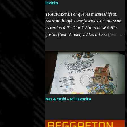
Invicto
TRACKLIST 1. Por qué les mientes? (feat.
Marc Anthony) 2. Me fascinas 3. Dime si no
es verdad 4. Tu Olor 5. Ahora no sé 6. Me
gustas (feat. Yandel) 7. Alzo mi voz (feat.
Tercel Cielo) 8. El no te lo hace como yo 9.
Llegastes tú 10. ¿Qué ellos pretenden? 11.
Dame la ola (feat. Tito Nieves) [Salsa
Version] 12. Dámelo 13. Dame la ola 14. ¿Por
qué les mientes? (feat. Marc Anthony)
[Radio Version] 15. Digital Booklet – Invicto
----------------------------- Nota:
Album proposto al massimo della qualità in
formato iTunes Plus AAC M4A; comprato su
Nas & Yoshi - Mi Favorita
iTunes e a disposizione vostra per il
download. REGGAETON ITALIA Nosotros
Somos Los Del Momento!