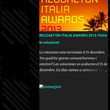
REGGAETON ITALIA AWARDS 2013: Finite
le votazioni!
Le votazioni sono terminate il 15 dicembre.
Tra qualche giorno comunicheremo i
vincitori! Las votaciones se acabaron el 15 de
diciembre. En dias vamos a comunicar los
ganadores! Voting ended december 15th. In a
few days we'll be publishing the results!