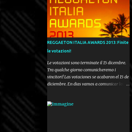
REGGAETON ITALIA AWARDS 2013: Finite
le votazioni!
Le votazioni sono terminate il 15 dicembre.
Tra qualche giorno comunicheremo i
vincitori! Las votaciones se acabaron el 15 de
diciembre. En dias vamos a comunicar los
ganadores! Voting ended december 15th. In a
few days we'll be publishing the results!