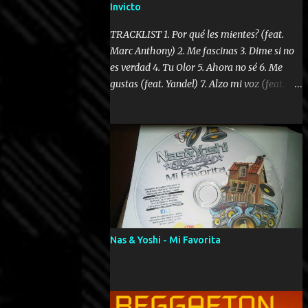
Invicto
TRACKLIST 1. Por qué les mientes? (feat.
Marc Anthony) 2. Me fascinas 3. Dime si no
es verdad 4. Tu Olor 5. Ahora no sé 6. Me
gustas (feat. Yandel) 7. Alzo mi voz (feat.
Tercel Cielo) 8. El no te lo hace como yo 9.
Llegastes tú 10. ¿Qué ellos pretenden? 11.
Dame la ola (feat. Tito Nieves) [Salsa
Version] 12. Dámelo 13. Dame la ola 14. ¿Por
qué les mientes? (feat. Marc Anthony)
[Radio Version] 15. Digital Booklet – Invicto
----------------------------- Nota:
Album proposto al massimo della qualità in
formato iTunes Plus AAC M4A; comprato su
Nas & Yoshi - Mi Favorita
iTunes e a disposizione vostra per il
download. REGGAETON ITALIA Nosotros
Somos Los Del Momento!