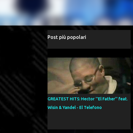
Post più popolari
GREATEST HITS: Hector ''El Father'' feat.
Wisin & Yandel - El Telefono