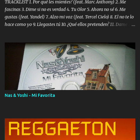
TRACKLIST 1. Por qué les mientes? (feat. Marc Anthony) 2. Me
fascinas 3. Dime si no es verdad 4. Tu Olor 5. Ahora no sé 6. Me
gustas (feat. Yandel) 7. Alzo mi voz (feat. Tercel Cielo) 8. El no te lo
hace como yo 9. Llegastes tú 10. ¿Qué ellos pretenden? 11. Dame la
ola (feat. Tito Nieves) [Salsa Version] 12. Dámelo 13. Dame la ola
14. ¿Por qué les mientes? (feat. Marc Anthony) [Radio Version] 15.
Digital Booklet – Invicto ----------------------------- Nota:
Album proposto al massimo della qualità in formato iTunes Plus
AAC M4A; comprato su iTunes e a disposizione vostra per il
download. REGGAETON ITALIA Nosotros Somos Los Del
Momento!
Nas & Yoshi - Mi Favorita