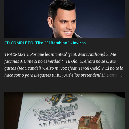
CD COMPLETO: Tito ”El Bambino” - Invicto
TRACKLIST 1. Por qué les mientes? (feat. Marc Anthony) 2. Me
fascinas 3. Dime si no es verdad 4. Tu Olor 5. Ahora no sé 6. Me
gustas (feat. Yandel) 7. Alzo mi voz (feat. Tercel Cielo) 8. El no te lo
hace como yo 9. Llegastes tú 10. ¿Qué ellos pretenden? 11. Dame la
ola (feat. Tito Nieves) [Salsa Version] 12. Dámelo 13. Dame la ola
14. ¿Por qué les mientes? (feat. Marc Anthony) [Radio Version] 15.
Digital Booklet – Invicto ----------------------------- Nota:
Album proposto al massimo della qualità in formato iTunes Plus
AAC M4A; comprato su iTunes e a disposizione vostra per il
download. REGGAETON ITALIA Nosotros Somos Los Del
Momento!