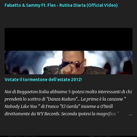
Falsetto & Sammy Ft. Flex - Rutina Diaria (Official Video)
Votate il tormentone dell'estate 2012!
Noi di Reggaeton Italia abbiamo 5 ipotesi molto interessanti di chi
prenderà lo scettro di "Danza Kuduro"... La prima è la canzone "
Nobody Like You " di Franco "El Gorila" insieme a O'Neill
direttamente da WY Records. Seconda ipotesi la magnifica "
Lovumba " di Daddy Yankee. Terza opzione la latin-house " Crazy
People " di Sensato feat. Pitbull & Sak Noel. Numero 4 delle
potenziali hits della prossima estate, " Follow The Leader " del trio