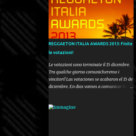
REGGAETON ITALIA AWARDS 2013: Finite
le votazioni!
Le votazioni sono terminate il 15 dicembre.
Tra qualche giorno comunicheremo i
vincitori! Las votaciones se acabaron el 15 de
diciembre. En dias vamos a comunicar los
ganadores! Voting ended december 15th. In a
few days we'll be publishing the results!