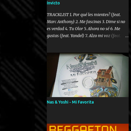
Invicto
TRACKLIST 1. Por qué les mientes? (feat.
Marc Anthony) 2. Me fascinas 3. Dime si no
es verdad 4. Tu Olor 5. Ahora no sé 6. Me
gustas (feat. Yandel) 7. Alzo mi voz (feat.
Tercel Cielo) 8. El no te lo hace como yo 9.
Llegastes tú 10. ¿Qué ellos pretenden? 11.
Dame la ola (feat. Tito Nieves) [Salsa
Version] 12. Dámelo 13. Dame la ola 14. ¿Por
qué les mientes? (feat. Marc Anthony)
[Radio Version] 15. Digital Booklet – Invicto
----------------------------- Nota:
Album proposto al massimo della qualità in
formato iTunes Plus AAC M4A; comprato su
Nas & Yoshi - Mi Favorita
iTunes e a disposizione vostra per il
download. REGGAETON ITALIA Nosotros
Somos Los Del Momento!