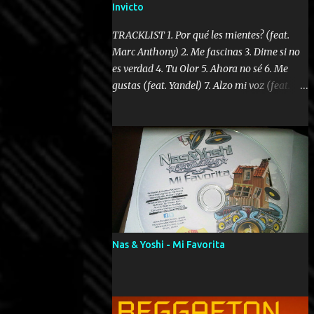
Invicto
TRACKLIST 1. Por qué les mientes? (feat.
Marc Anthony) 2. Me fascinas 3. Dime si no
es verdad 4. Tu Olor 5. Ahora no sé 6. Me
gustas (feat. Yandel) 7. Alzo mi voz (feat.
Tercel Cielo) 8. El no te lo hace como yo 9.
Llegastes tú 10. ¿Qué ellos pretenden? 11.
Dame la ola (feat. Tito Nieves) [Salsa
Version] 12. Dámelo 13. Dame la ola 14. ¿Por
qué les mientes? (feat. Marc Anthony)
[Radio Version] 15. Digital Booklet – Invicto
----------------------------- Nota:
Album proposto al massimo della qualità in
formato iTunes Plus AAC M4A; comprato su
Nas & Yoshi - Mi Favorita
iTunes e a disposizione vostra per il
download. REGGAETON ITALIA Nosotros
Somos Los Del Momento!