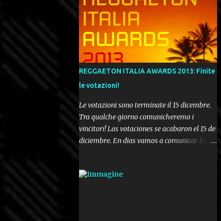
REGGAETON ITALIA AWARDS 2013: Finite
le votazioni!
Le votazioni sono terminate il 15 dicembre.
Tra qualche giorno comunicheremo i
vincitori! Las votaciones se acabaron el 15 de
diciembre. En dias vamos a comunicar los
ganadores! Voting ended december 15th. In a
few days we'll be publishing the results!