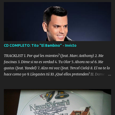
CD COMPLETO: Tito ”El Bambino” - Invicto
TRACKLIST 1. Por qué les mientes? (feat. Marc Anthony) 2. Me
fascinas 3. Dime si no es verdad 4. Tu Olor 5. Ahora no sé 6. Me
gustas (feat. Yandel) 7. Alzo mi voz (feat. Tercel Cielo) 8. El no te lo
hace como yo 9. Llegastes tú 10. ¿Qué ellos pretenden? 11. Dame la
ola (feat. Tito Nieves) [Salsa Version] 12. Dámelo 13. Dame la ola
14. ¿Por qué les mientes? (feat. Marc Anthony) [Radio Version] 15.
Digital Booklet – Invicto ----------------------------- Nota:
Album proposto al massimo della qualità in formato iTunes Plus
AAC M4A; comprato su iTunes e a disposizione vostra per il
download. REGGAETON ITALIA Nosotros Somos Los Del