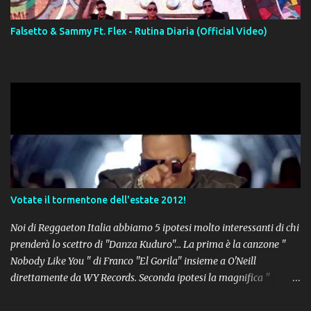
Falsetto & Sammy Ft. Flex - Rutina Diaria (Official Video)
Votate il tormentone dell'estate 2012!
Noi di Reggaeton Italia abbiamo 5 ipotesi molto interessanti di chi
prenderà lo scettro di "Danza Kuduro"... La prima è la canzone "
Nobody Like You " di Franco "El Gorila" insieme a O'Neill
direttamente da WY Records. Seconda ipotesi la magnifica "
Lovumba " di Daddy Yankee. Terza opzione la latin-house " Crazy