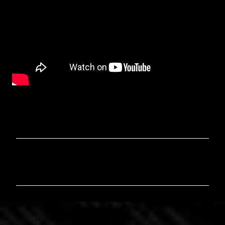
C
o
m
m
e
n