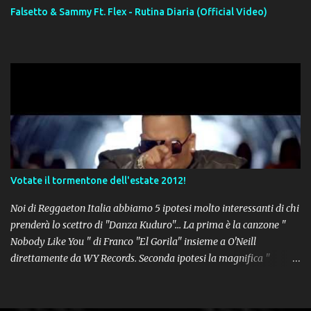
Falsetto & Sammy Ft. Flex - Rutina Diaria (Official Video)
Votate il tormentone dell'estate 2012!
Noi di Reggaeton Italia abbiamo 5 ipotesi molto interessanti di chi
prenderà lo scettro di "Danza Kuduro"... La prima è la canzone "
Nobody Like You " di Franco "El Gorila" insieme a O'Neill
direttamente da WY Records. Seconda ipotesi la magnifica "
Lovumba " di Daddy Yankee. Terza opzione la latin-house " Crazy
People " di Sensato feat. Pitbull & Sak Noel. Numero 4 delle
potenziali hits della prossima estate, " Follow The Leader " del trio