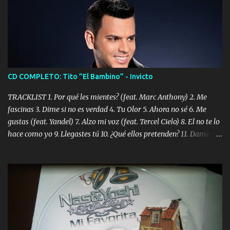
CD COMPLETO: Tito ”El Bambino” - Invicto
TRACKLIST 1. Por qué les mientes? (feat. Marc Anthony) 2. Me
fascinas 3. Dime si no es verdad 4. Tu Olor 5. Ahora no sé 6. Me
gustas (feat. Yandel) 7. Alzo mi voz (feat. Tercel Cielo) 8. El no te lo
hace como yo 9. Llegastes tú 10. ¿Qué ellos pretenden? 11. Dame la
ola (feat. Tito Nieves) [Salsa Version] 12. Dámelo 13. Dame la ola
14. ¿Por qué les mientes? (feat. Marc Anthony) [Radio Version] 15.
Digital Booklet – Invicto ----------------------------- Nota:
Album proposto al massimo della qualità in formato iTunes Plus
AAC M4A; comprato su iTunes e a disposizione vostra per il
download. REGGAETON ITALIA Nosotros Somos Los Del
Momento!