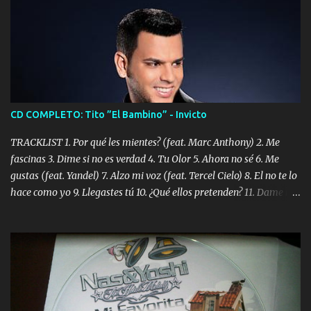
CD COMPLETO: Tito ”El Bambino” - Invicto
TRACKLIST 1. Por qué les mientes? (feat. Marc Anthony) 2. Me
fascinas 3. Dime si no es verdad 4. Tu Olor 5. Ahora no sé 6. Me
gustas (feat. Yandel) 7. Alzo mi voz (feat. Tercel Cielo) 8. El no te lo
hace como yo 9. Llegastes tú 10. ¿Qué ellos pretenden? 11. Dame la
ola (feat. Tito Nieves) [Salsa Version] 12. Dámelo 13. Dame la ola
14. ¿Por qué les mientes? (feat. Marc Anthony) [Radio Version] 15.
Digital Booklet – Invicto ----------------------------- Nota:
Album proposto al massimo della qualità in formato iTunes Plus
AAC M4A; comprato su iTunes e a disposizione vostra per il
download. REGGAETON ITALIA Nosotros Somos Los Del
Momento!