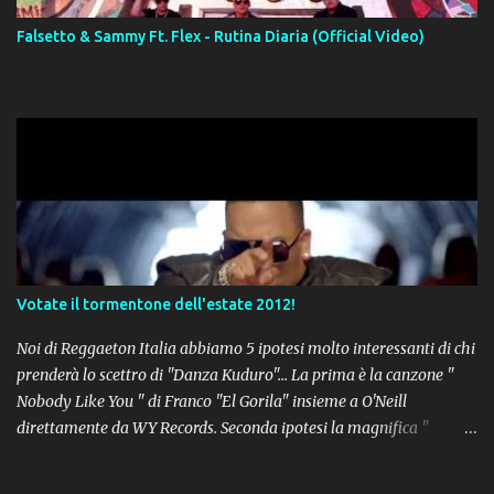
Falsetto & Sammy Ft. Flex - Rutina Diaria (Official Video)
Votate il tormentone dell'estate 2012!
Noi di Reggaeton Italia abbiamo 5 ipotesi molto interessanti di chi
prenderà lo scettro di "Danza Kuduro"... La prima è la canzone "
Nobody Like You " di Franco "El Gorila" insieme a O'Neill
direttamente da WY Records. Seconda ipotesi la magnifica "
Lovumba " di Daddy Yankee. Terza opzione la latin-house " Crazy
People " di Sensato feat. Pitbull & Sak Noel. Numero 4 delle