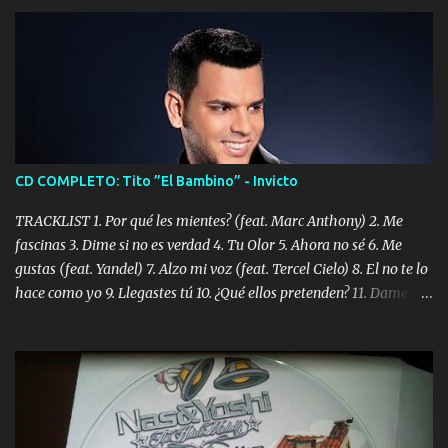
CD COMPLETO: Tito ”El Bambino” - Invicto
TRACKLIST 1. Por qué les mientes? (feat. Marc Anthony) 2. Me
fascinas 3. Dime si no es verdad 4. Tu Olor 5. Ahora no sé 6. Me
gustas (feat. Yandel) 7. Alzo mi voz (feat. Tercel Cielo) 8. El no te lo
hace como yo 9. Llegastes tú 10. ¿Qué ellos pretenden? 11. Dame la
ola (feat. Tito Nieves) [Salsa Version] 12. Dámelo 13. Dame la ola
14. ¿Por qué les mientes? (feat. Marc Anthony) [Radio Version] 15.
Digital Booklet – Invicto ----------------------------- Nota:
Album proposto al massimo della qualità in formato iTunes Plus
AAC M4A; comprato su iTunes e a disposizione vostra per il
download. REGGAETON ITALIA Nosotros Somos Los Del