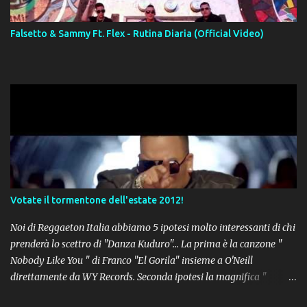
Falsetto & Sammy Ft. Flex - Rutina Diaria (Official Video)
Votate il tormentone dell'estate 2012!
Noi di Reggaeton Italia abbiamo 5 ipotesi molto interessanti di chi
prenderà lo scettro di "Danza Kuduro"... La prima è la canzone "
Nobody Like You " di Franco "El Gorila" insieme a O'Neill
direttamente da WY Records. Seconda ipotesi la magnifica "
Lovumba " di Daddy Yankee. Terza opzione la latin-house " Crazy