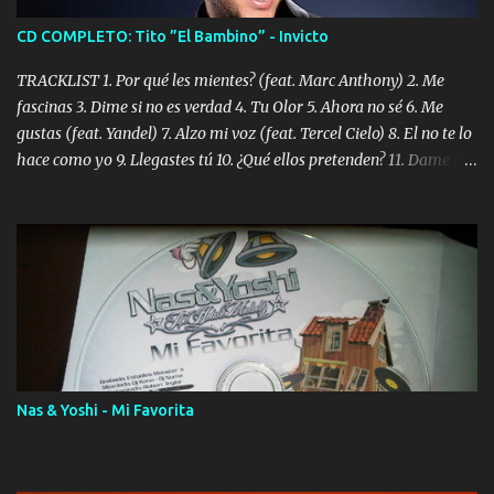
CD COMPLETO: Tito ”El Bambino” - Invicto
TRACKLIST 1. Por qué les mientes? (feat. Marc Anthony) 2. Me
fascinas 3. Dime si no es verdad 4. Tu Olor 5. Ahora no sé 6. Me
gustas (feat. Yandel) 7. Alzo mi voz (feat. Tercel Cielo) 8. El no te lo
hace como yo 9. Llegastes tú 10. ¿Qué ellos pretenden? 11. Dame la
ola (feat. Tito Nieves) [Salsa Version] 12. Dámelo 13. Dame la ola
14. ¿Por qué les mientes? (feat. Marc Anthony) [Radio Version] 15.
Digital Booklet – Invicto ----------------------------- Nota:
Album proposto al massimo della qualità in formato iTunes Plus
AAC M4A; comprato su iTunes e a disposizione vostra per il
download. REGGAETON ITALIA Nosotros Somos Los Del
Momento!
Nas & Yoshi - Mi Favorita