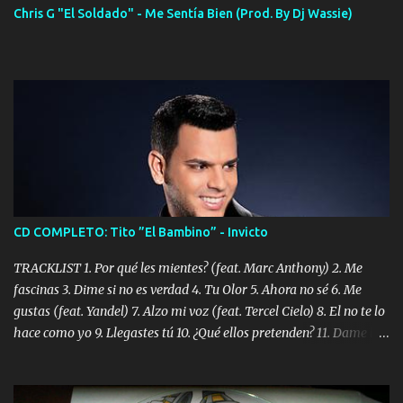
Chris G "El Soldado" - Me Sentía Bien (Prod. By Dj Wassie)
CD COMPLETO: Tito ”El Bambino” - Invicto
TRACKLIST 1. Por qué les mientes? (feat. Marc Anthony) 2. Me
fascinas 3. Dime si no es verdad 4. Tu Olor 5. Ahora no sé 6. Me
gustas (feat. Yandel) 7. Alzo mi voz (feat. Tercel Cielo) 8. El no te lo
hace como yo 9. Llegastes tú 10. ¿Qué ellos pretenden? 11. Dame la
ola (feat. Tito Nieves) [Salsa Version] 12. Dámelo 13. Dame la ola
14. ¿Por qué les mientes? (feat. Marc Anthony) [Radio Version] 15.
Digital Booklet – Invicto ----------------------------- Nota: