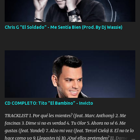
Chris G "El Soldado" - Me Sentía Bien (Prod. By Dj Wassie)
CD COMPLETO: Tito ”El Bambino” - Invicto
TRACKLIST 1. Por qué les mientes? (feat. Marc Anthony) 2. Me
fascinas 3. Dime si no es verdad 4. Tu Olor 5. Ahora no sé 6. Me
gustas (feat. Yandel) 7. Alzo mi voz (feat. Tercel Cielo) 8. El no te lo
hace como yo 9. Llegastes tú 10. ¿Qué ellos pretenden? 11. Dame la