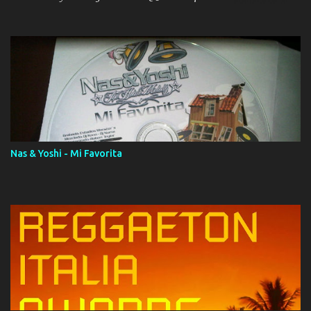
ola (feat. Tito Nieves) [Salsa Version] 12. Dámelo 13. Dame la ola
14. ¿Por qué les mientes? (feat. Marc Anthony) [Radio Version] 15.
Digital Booklet – Invicto ----------------------------- Nota:
Album proposto al massimo della qualità in formato iTunes Plus
AAC M4A; comprato su iTunes e a disposizione vostra per il
download. REGGAETON ITALIA Nosotros Somos Los Del
Momento!
Nas & Yoshi - Mi Favorita