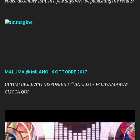
ended december 15th. In a few days we'll be publishing the results!
MALUMA @ MILANO | 6 OTTOBRE 2017
ULTIMI BIGLIETTI DISPONIBILI 1º ANELLO - PALAYAMAMAY
CLICCA QUI