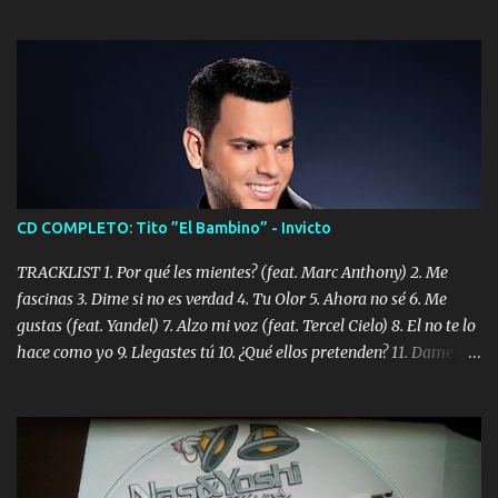
CD COMPLETO: Tito ”El Bambino” - Invicto
TRACKLIST 1. Por qué les mientes? (feat. Marc Anthony) 2. Me
fascinas 3. Dime si no es verdad 4. Tu Olor 5. Ahora no sé 6. Me
gustas (feat. Yandel) 7. Alzo mi voz (feat. Tercel Cielo) 8. El no te lo
hace como yo 9. Llegastes tú 10. ¿Qué ellos pretenden? 11. Dame la
ola (feat. Tito Nieves) [Salsa Version] 12. Dámelo 13. Dame la ola
14. ¿Por qué les mientes? (feat. Marc Anthony) [Radio Version] 15.
Digital Booklet – Invicto ----------------------------- Nota:
Album proposto al massimo della qualità in formato iTunes Plus
AAC M4A; comprato su iTunes e a disposizione vostra per il