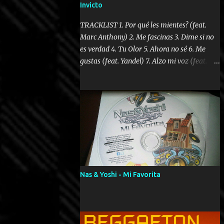
Invicto
TRACKLIST 1. Por qué les mientes? (feat.
Marc Anthony) 2. Me fascinas 3. Dime si no
es verdad 4. Tu Olor 5. Ahora no sé 6. Me
gustas (feat. Yandel) 7. Alzo mi voz (feat.
Tercel Cielo) 8. El no te lo hace como yo 9.
Llegastes tú 10. ¿Qué ellos pretenden? 11.
Dame la ola (feat. Tito Nieves) [Salsa
Version] 12. Dámelo 13. Dame la ola 14. ¿Por
qué les mientes? (feat. Marc Anthony)
[Radio Version] 15. Digital Booklet – Invicto
----------------------------- Nota:
Album proposto al massimo della qualità in
formato iTunes Plus AAC M4A; comprato su
Nas & Yoshi - Mi Favorita
iTunes e a disposizione vostra per il
download. REGGAETON ITALIA Nosotros
Somos Los Del Momento!