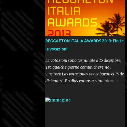
REGGAETON ITALIA AWARDS 2013: Finite
le votazioni!
Le votazioni sono terminate il 15 dicembre.
Tra qualche giorno comunicheremo i
vincitori! Las votaciones se acabaron el 15 de
diciembre. En dias vamos a comunicar los
ganadores! Voting ended december 15th. In a
few days we'll be publishing the results!