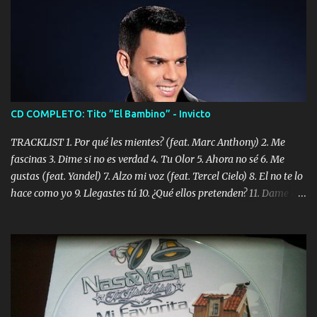
CD COMPLETO: Tito ”El Bambino” - Invicto
TRACKLIST 1. Por qué les mientes? (feat. Marc Anthony) 2. Me
fascinas 3. Dime si no es verdad 4. Tu Olor 5. Ahora no sé 6. Me
gustas (feat. Yandel) 7. Alzo mi voz (feat. Tercel Cielo) 8. El no te lo
hace como yo 9. Llegastes tú 10. ¿Qué ellos pretenden? 11. Dame la
ola (feat. Tito Nieves) [Salsa Version] 12. Dámelo 13. Dame la ola
14. ¿Por qué les mientes? (feat. Marc Anthony) [Radio Version] 15.
Digital Booklet – Invicto ----------------------------- Nota:
Album proposto al massimo della qualità in formato iTunes Plus
AAC M4A; comprato su iTunes e a disposizione vostra per il
download. REGGAETON ITALIA Nosotros Somos Los Del
Momento!