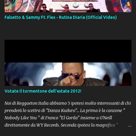
Falsetto & Sammy Ft. Flex - Rutina Diaria (Official Video)
Votate il tormentone dell'estate 2012!
Noi di Reggaeton Italia abbiamo 5 ipotesi molto interessanti di chi
prenderà lo scettro di "Danza Kuduro"... La prima è la canzone "
Nobody Like You " di Franco "El Gorila" insieme a O'Neill
direttamente da WY Records. Seconda ipotesi la magnifica "
Lovumba " di Daddy Yankee. Terza opzione la latin-house " Crazy