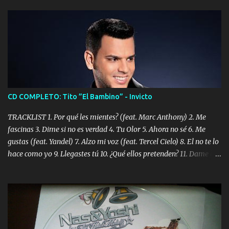
CD COMPLETO: Tito ”El Bambino” - Invicto
TRACKLIST 1. Por qué les mientes? (feat. Marc Anthony) 2. Me
fascinas 3. Dime si no es verdad 4. Tu Olor 5. Ahora no sé 6. Me
gustas (feat. Yandel) 7. Alzo mi voz (feat. Tercel Cielo) 8. El no te lo
hace como yo 9. Llegastes tú 10. ¿Qué ellos pretenden? 11. Dame la
ola (feat. Tito Nieves) [Salsa Version] 12. Dámelo 13. Dame la ola
14. ¿Por qué les mientes? (feat. Marc Anthony) [Radio Version] 15.
Digital Booklet – Invicto ----------------------------- Nota:
Album proposto al massimo della qualità in formato iTunes Plus
AAC M4A; comprato su iTunes e a disposizione vostra per il
download. REGGAETON ITALIA Nosotros Somos Los Del