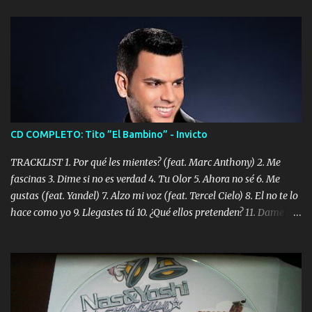
CD COMPLETO: Tito ”El Bambino” - Invicto
TRACKLIST 1. Por qué les mientes? (feat. Marc Anthony) 2. Me
fascinas 3. Dime si no es verdad 4. Tu Olor 5. Ahora no sé 6. Me
gustas (feat. Yandel) 7. Alzo mi voz (feat. Tercel Cielo) 8. El no te lo
hace como yo 9. Llegastes tú 10. ¿Qué ellos pretenden? 11. Dame la
ola (feat. Tito Nieves) [Salsa Version] 12. Dámelo 13. Dame la ola
14. ¿Por qué les mientes? (feat. Marc Anthony) [Radio Version] 15.
Digital Booklet – Invicto ----------------------------- Nota:
Album proposto al massimo della qualità in formato iTunes Plus
AAC M4A; comprato su iTunes e a disposizione vostra per il