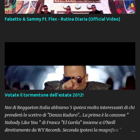
Falsetto & Sammy Ft. Flex - Rutina Diaria (Official Video)
Votate il tormentone dell'estate 2012!
Noi di Reggaeton Italia abbiamo 5 ipotesi molto interessanti di chi
prenderà lo scettro di "Danza Kuduro"... La prima è la canzone "
Nobody Like You " di Franco "El Gorila" insieme a O'Neill
direttamente da WY Records. Seconda ipotesi la magnifica "
Lovumba " di Daddy Yankee. Terza opzione la latin-house " Crazy