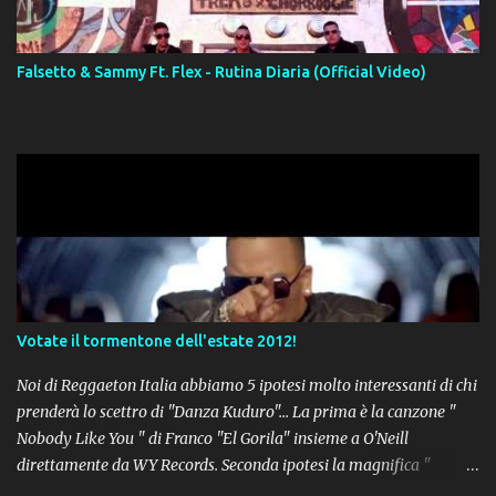
Falsetto & Sammy Ft. Flex - Rutina Diaria (Official Video)
Votate il tormentone dell'estate 2012!
Noi di Reggaeton Italia abbiamo 5 ipotesi molto interessanti di chi
prenderà lo scettro di "Danza Kuduro"... La prima è la canzone "
Nobody Like You " di Franco "El Gorila" insieme a O'Neill
direttamente da WY Records. Seconda ipotesi la magnifica "
Lovumba " di Daddy Yankee. Terza opzione la latin-house " Crazy