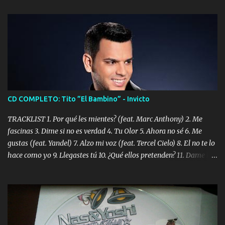
CD COMPLETO: Tito ”El Bambino” - Invicto
TRACKLIST 1. Por qué les mientes? (feat. Marc Anthony) 2. Me
fascinas 3. Dime si no es verdad 4. Tu Olor 5. Ahora no sé 6. Me
gustas (feat. Yandel) 7. Alzo mi voz (feat. Tercel Cielo) 8. El no te lo
hace como yo 9. Llegastes tú 10. ¿Qué ellos pretenden? 11. Dame la
ola (feat. Tito Nieves) [Salsa Version] 12. Dámelo 13. Dame la ola
14. ¿Por qué les mientes? (feat. Marc Anthony) [Radio Version] 15.
Digital Booklet – Invicto ----------------------------- Nota:
Album proposto al massimo della qualità in formato iTunes Plus
AAC M4A; comprato su iTunes e a disposizione vostra per il