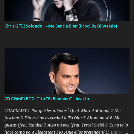
Chris G "El Soldado" - Me Sentía Bien (Prod. By Dj Wassie)
CD COMPLETO: Tito ”El Bambino” - Invicto
TRACKLIST 1. Por qué les mientes? (feat. Marc Anthony) 2. Me
fascinas 3. Dime si no es verdad 4. Tu Olor 5. Ahora no sé 6. Me
gustas (feat. Yandel) 7. Alzo mi voz (feat. Tercel Cielo) 8. El no te lo
hace como yo 9. Llegastes tú 10. ¿Qué ellos pretenden? 11. Dame la