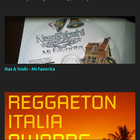
ola (feat. Tito Nieves) [Salsa Version] 12. Dámelo 13. Dame la ola
14. ¿Por qué les mientes? (feat. Marc Anthony) [Radio Version] 15.
Digital Booklet – Invicto ----------------------------- Nota:
Album proposto al massimo della qualità in formato iTunes Plus
AAC M4A; comprato su iTunes e a disposizione vostra per il
download. REGGAETON ITALIA Nosotros Somos Los Del
Momento!
Nas & Yoshi - Mi Favorita