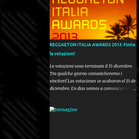
REGGAETON ITALIA AWARDS 2013: Finite
le votazioni!
Le votazioni sono terminate il 15 dicembre.
Tra qualche giorno comunicheremo i
vincitori! Las votaciones se acabaron el 15 de
diciembre. En dias vamos a comunicar los
ganadores! Voting ended december 15th. In a
few days we'll be publishing the results!