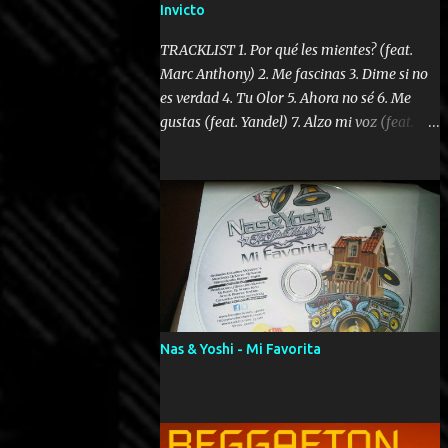
Invicto
TRACKLIST 1. Por qué les mientes? (feat.
Marc Anthony) 2. Me fascinas 3. Dime si no
es verdad 4. Tu Olor 5. Ahora no sé 6. Me
gustas (feat. Yandel) 7. Alzo mi voz (feat.
Tercel Cielo) 8. El no te lo hace como yo 9.
Llegastes tú 10. ¿Qué ellos pretenden? 11.
Dame la ola (feat. Tito Nieves) [Salsa
Version] 12. Dámelo 13. Dame la ola 14. ¿Por
qué les mientes? (feat. Marc Anthony)
[Radio Version] 15. Digital Booklet – Invicto
----------------------------- Nota:
Album proposto al massimo della qualità in
formato iTunes Plus AAC M4A; comprato su
Nas & Yoshi - Mi Favorita
iTunes e a disposizione vostra per il
download. REGGAETON ITALIA Nosotros
Somos Los Del Momento!