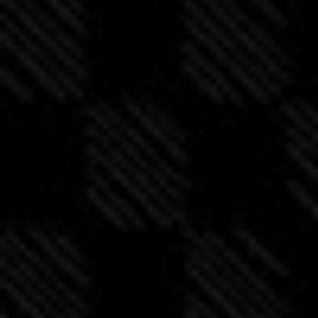
n
t
i