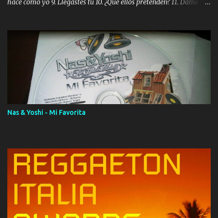
hace como yo 9. Llegastes tú 10. ¿Qué ellos pretenden? 11. Dame la
ola (feat. Tito Nieves) [Salsa Version] 12. Dámelo 13. Dame la ola
14. ¿Por qué les mientes? (feat. Marc Anthony) [Radio Version] 15.
Digital Booklet – Invicto ----------------------------- Nota:
Album proposto al massimo della qualità in formato iTunes Plus
AAC M4A; comprato su iTunes e a disposizione vostra per il
download. REGGAETON ITALIA Nosotros Somos Los Del
Momento!
Nas & Yoshi - Mi Favorita