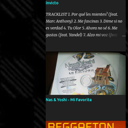
Invicto
TRACKLIST 1. Por qué les mientes? (feat.
Marc Anthony) 2. Me fascinas 3. Dime si no
es verdad 4. Tu Olor 5. Ahora no sé 6. Me
gustas (feat. Yandel) 7. Alzo mi voz (feat.
Tercel Cielo) 8. El no te lo hace como yo 9.
Llegastes tú 10. ¿Qué ellos pretenden? 11.
Dame la ola (feat. Tito Nieves) [Salsa
Version] 12. Dámelo 13. Dame la ola 14. ¿Por
qué les mientes? (feat. Marc Anthony)
[Radio Version] 15. Digital Booklet – Invicto
----------------------------- Nota:
Album proposto al massimo della qualità in
formato iTunes Plus AAC M4A; comprato su
Nas & Yoshi - Mi Favorita
iTunes e a disposizione vostra per il
download. REGGAETON ITALIA Nosotros
Somos Los Del Momento!