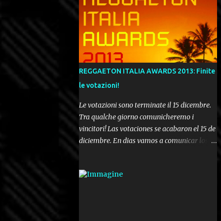
REGGAETON ITALIA AWARDS 2013: Finite
le votazioni!
Le votazioni sono terminate il 15 dicembre.
Tra qualche giorno comunicheremo i
vincitori! Las votaciones se acabaron el 15 de
diciembre. En dias vamos a comunicar los
ganadores! Voting ended december 15th. In a
few days we'll be publishing the results!