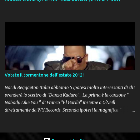
Votate il tormentone dell'estate 2012!
Noi di Reggaeton Italia abbiamo 5 ipotesi molto interessanti di chi
prenderà lo scettro di "Danza Kuduro"... La prima è la canzone "
Nobody Like You " di Franco "El Gorila" insieme a O'Neill
direttamente da WY Records. Seconda ipotesi la magnifica "
Lovumba " di Daddy Yankee. Terza opzione la latin-house " Crazy
People " di Sensato feat. Pitbull & Sak Noel. Numero 4 delle
potenziali hits della prossima estate, " Follow The Leader " del trio