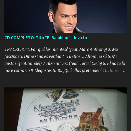
CD COMPLETO: Tito ”El Bambino” - Invicto
TRACKLIST 1. Por qué les mientes? (feat. Marc Anthony) 2. Me
fascinas 3. Dime si no es verdad 4. Tu Olor 5. Ahora no sé 6. Me
gustas (feat. Yandel) 7. Alzo mi voz (feat. Tercel Cielo) 8. El no te lo
hace como yo 9. Llegastes tú 10. ¿Qué ellos pretenden? 11. Dame la
ola (feat. Tito Nieves) [Salsa Version] 12. Dámelo 13. Dame la ola
14. ¿Por qué les mientes? (feat. Marc Anthony) [Radio Version] 15.
Digital Booklet – Invicto ----------------------------- Nota:
Album proposto al massimo della qualità in formato iTunes Plus
AAC M4A; comprato su iTunes e a disposizione vostra per il
download. REGGAETON ITALIA Nosotros Somos Los Del
Momento!