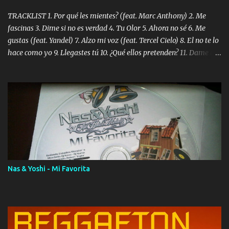
TRACKLIST 1. Por qué les mientes? (feat. Marc Anthony) 2. Me
fascinas 3. Dime si no es verdad 4. Tu Olor 5. Ahora no sé 6. Me
gustas (feat. Yandel) 7. Alzo mi voz (feat. Tercel Cielo) 8. El no te lo
hace como yo 9. Llegastes tú 10. ¿Qué ellos pretenden? 11. Dame la
ola (feat. Tito Nieves) [Salsa Version] 12. Dámelo 13. Dame la ola
14. ¿Por qué les mientes? (feat. Marc Anthony) [Radio Version] 15.
Digital Booklet – Invicto ----------------------------- Nota:
Album proposto al massimo della qualità in formato iTunes Plus
AAC M4A; comprato su iTunes e a disposizione vostra per il
download. REGGAETON ITALIA Nosotros Somos Los Del
Momento!
Nas & Yoshi - Mi Favorita