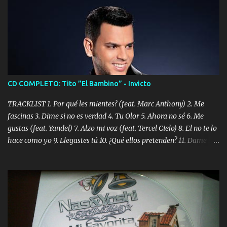
CD COMPLETO: Tito ”El Bambino” - Invicto
TRACKLIST 1. Por qué les mientes? (feat. Marc Anthony) 2. Me
fascinas 3. Dime si no es verdad 4. Tu Olor 5. Ahora no sé 6. Me
gustas (feat. Yandel) 7. Alzo mi voz (feat. Tercel Cielo) 8. El no te lo
hace como yo 9. Llegastes tú 10. ¿Qué ellos pretenden? 11. Dame la
ola (feat. Tito Nieves) [Salsa Version] 12. Dámelo 13. Dame la ola
14. ¿Por qué les mientes? (feat. Marc Anthony) [Radio Version] 15.
Digital Booklet – Invicto ----------------------------- Nota:
Album proposto al massimo della qualità in formato iTunes Plus
AAC M4A; comprato su iTunes e a disposizione vostra per il
download. REGGAETON ITALIA Nosotros Somos Los Del
Momento!