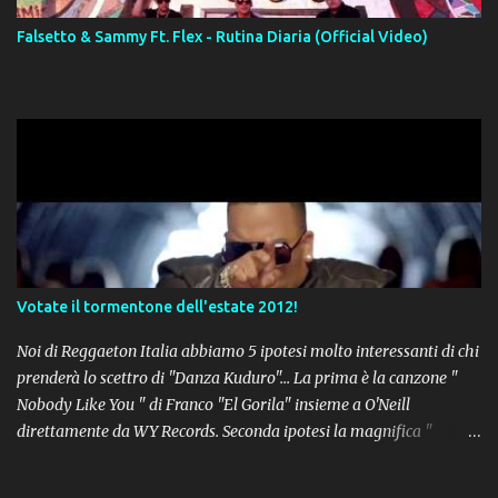
Falsetto & Sammy Ft. Flex - Rutina Diaria (Official Video)
Votate il tormentone dell'estate 2012!
Noi di Reggaeton Italia abbiamo 5 ipotesi molto interessanti di chi
prenderà lo scettro di "Danza Kuduro"... La prima è la canzone "
Nobody Like You " di Franco "El Gorila" insieme a O'Neill
direttamente da WY Records. Seconda ipotesi la magnifica "
Lovumba " di Daddy Yankee. Terza opzione la latin-house " Crazy
People " di Sensato feat. Pitbull & Sak Noel. Numero 4 delle