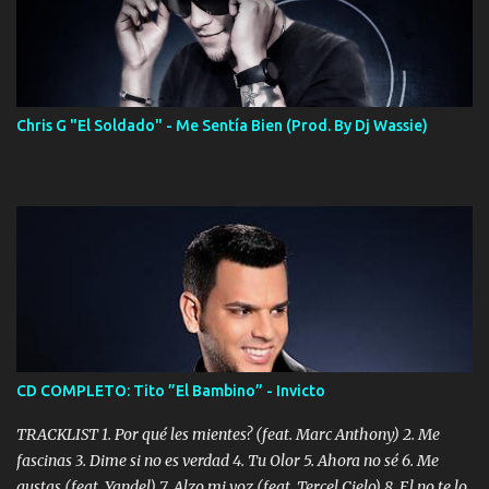
Chris G "El Soldado" - Me Sentía Bien (Prod. By Dj Wassie)
CD COMPLETO: Tito ”El Bambino” - Invicto
TRACKLIST 1. Por qué les mientes? (feat. Marc Anthony) 2. Me
fascinas 3. Dime si no es verdad 4. Tu Olor 5. Ahora no sé 6. Me
gustas (feat. Yandel) 7. Alzo mi voz (feat. Tercel Cielo) 8. El no te lo