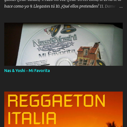
hace como yo 9. Llegastes tú 10. ¿Qué ellos pretenden? 11. Dame la
ola (feat. Tito Nieves) [Salsa Version] 12. Dámelo 13. Dame la ola
14. ¿Por qué les mientes? (feat. Marc Anthony) [Radio Version] 15.
Digital Booklet – Invicto ----------------------------- Nota:
Album proposto al massimo della qualità in formato iTunes Plus
AAC M4A; comprato su iTunes e a disposizione vostra per il
download. REGGAETON ITALIA Nosotros Somos Los Del
Momento!
Nas & Yoshi - Mi Favorita