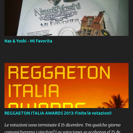
Album proposto al massimo della qualità in formato iTunes Plus
AAC M4A; comprato su iTunes e a disposizione vostra per il
download. REGGAETON ITALIA Nosotros Somos Los Del
Momento!
Nas & Yoshi - Mi Favorita
REGGAETON ITALIA AWARDS 2013: Finite le votazioni!
Le votazioni sono terminate il 15 dicembre. Tra qualche giorno
comunicheremo i vincitori! Las votaciones se acabaron el 15 de