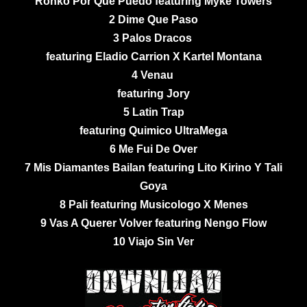
Ronko Por Que Puedo featuring Myke Towers
2 Dime Que Paso
3 Palos Dracos
featuring Eladio Carrion X Kartel Montana
4 Venau
featuring Jory
5 Latin Trap
featuring Quimico UltraMega
6 Me Fui De Over
7 Mis Diamantes Bailan featuring Lito Kirino Y Tali
Goya
8 Pali featuring Musicologo X Menes
9 Vas A Querer Volver featuring Nengo Flow
10 Viajo Sin Ver