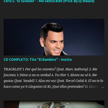
Chris G "El Soldado" - Me Sentía Bien (Prod. By Dj Wassie)
CD COMPLETO: Tito ”El Bambino” - Invicto
TRACKLIST 1. Por qué les mientes? (feat. Marc Anthony) 2. Me
fascinas 3. Dime si no es verdad 4. Tu Olor 5. Ahora no sé 6. Me
gustas (feat. Yandel) 7. Alzo mi voz (feat. Tercel Cielo) 8. El no te lo
hace como yo 9. Llegastes tú 10. ¿Qué ellos pretenden? 11. Dame la
ola (feat. Tito Nieves) [Salsa Version] 12. Dámelo 13. Dame la ola
14. ¿Por qué les mientes? (feat. Marc Anthony) [Radio Version] 15.
Digital Booklet – Invicto ----------------------------- Nota: