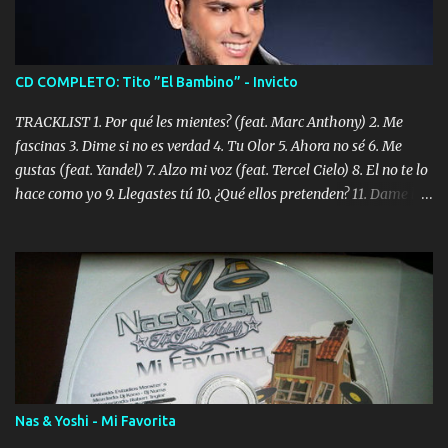
CD COMPLETO: Tito ”El Bambino” - Invicto
TRACKLIST 1. Por qué les mientes? (feat. Marc Anthony) 2. Me
fascinas 3. Dime si no es verdad 4. Tu Olor 5. Ahora no sé 6. Me
gustas (feat. Yandel) 7. Alzo mi voz (feat. Tercel Cielo) 8. El no te lo
hace como yo 9. Llegastes tú 10. ¿Qué ellos pretenden? 11. Dame la
ola (feat. Tito Nieves) [Salsa Version] 12. Dámelo 13. Dame la ola
14. ¿Por qué les mientes? (feat. Marc Anthony) [Radio Version] 15.
Digital Booklet – Invicto ----------------------------- Nota:
Album proposto al massimo della qualità in formato iTunes Plus
AAC M4A; comprato su iTunes e a disposizione vostra per il
download. REGGAETON ITALIA Nosotros Somos Los Del
Momento!
Nas & Yoshi - Mi Favorita