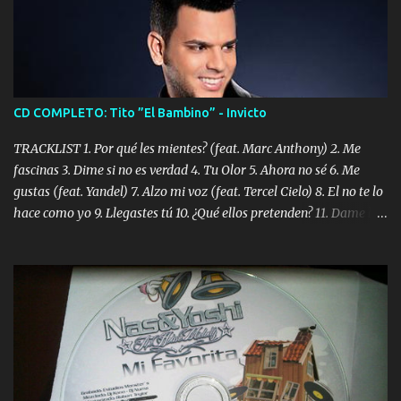
CD COMPLETO: Tito ”El Bambino” - Invicto
TRACKLIST 1. Por qué les mientes? (feat. Marc Anthony) 2. Me
fascinas 3. Dime si no es verdad 4. Tu Olor 5. Ahora no sé 6. Me
gustas (feat. Yandel) 7. Alzo mi voz (feat. Tercel Cielo) 8. El no te lo
hace como yo 9. Llegastes tú 10. ¿Qué ellos pretenden? 11. Dame la
ola (feat. Tito Nieves) [Salsa Version] 12. Dámelo 13. Dame la ola
14. ¿Por qué les mientes? (feat. Marc Anthony) [Radio Version] 15.
Digital Booklet – Invicto ----------------------------- Nota:
Album proposto al massimo della qualità in formato iTunes Plus
AAC M4A; comprato su iTunes e a disposizione vostra per il
download. REGGAETON ITALIA Nosotros Somos Los Del
Momento!