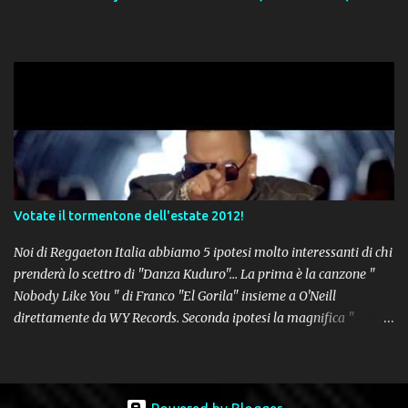
Votate il tormentone dell'estate 2012!
Noi di Reggaeton Italia abbiamo 5 ipotesi molto interessanti di chi
prenderà lo scettro di "Danza Kuduro"... La prima è la canzone "
Nobody Like You " di Franco "El Gorila" insieme a O'Neill
direttamente da WY Records. Seconda ipotesi la magnifica "
Lovumba " di Daddy Yankee. Terza opzione la latin-house " Crazy
People " di Sensato feat. Pitbull & Sak Noel. Numero 4 delle
potenziali hits della prossima estate, " Follow The Leader " del trio
tutto portoricano Wisin & Yandel feat. Jennifer Lopez. Non poteva