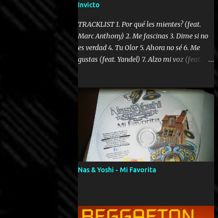
Invicto
TRACKLIST 1. Por qué les mientes? (feat.
Marc Anthony) 2. Me fascinas 3. Dime si no
es verdad 4. Tu Olor 5. Ahora no sé 6. Me
gustas (feat. Yandel) 7. Alzo mi voz (feat.
Tercel Cielo) 8. El no te lo hace como yo 9.
Llegastes tú 10. ¿Qué ellos pretenden? 11.
Dame la ola (feat. Tito Nieves) [Salsa
Version] 12. Dámelo 13. Dame la ola 14. ¿Por
qué les mientes? (feat. Marc Anthony)
[Radio Version] 15. Digital Booklet – Invicto
----------------------------- Nota:
Album proposto al massimo della qualità in
formato iTunes Plus AAC M4A; comprato su
Nas & Yoshi - Mi Favorita
iTunes e a disposizione vostra per il
download. REGGAETON ITALIA Nosotros
Somos Los Del Momento!