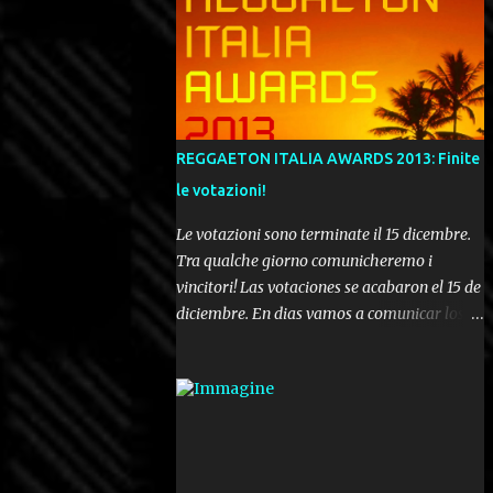
REGGAETON ITALIA AWARDS 2013: Finite
le votazioni!
Le votazioni sono terminate il 15 dicembre.
Tra qualche giorno comunicheremo i
vincitori! Las votaciones se acabaron el 15 de
diciembre. En dias vamos a comunicar los
ganadores! Voting ended december 15th. In a
few days we'll be publishing the results!