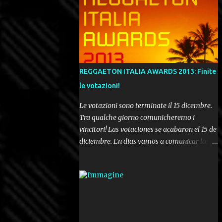
REGGAETON ITALIA AWARDS 2013: Finite
le votazioni!
Le votazioni sono terminate il 15 dicembre.
Tra qualche giorno comunicheremo i
vincitori! Las votaciones se acabaron el 15 de
diciembre. En dias vamos a comunicar los
ganadores! Voting ended december 15th. In a
few days we'll be publishing the results!