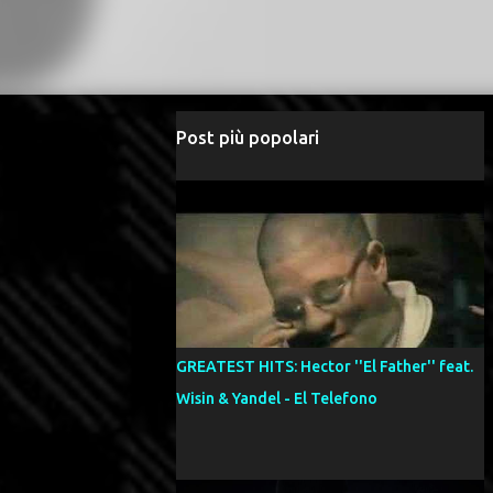
Post più popolari
GREATEST HITS: Hector ''El Father'' feat.
Wisin & Yandel - El Telefono