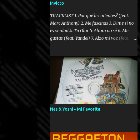
Invicto
TRACKLIST 1. Por qué les mientes? (feat.
Marc Anthony) 2. Me fascinas 3. Dime si no
es verdad 4. Tu Olor 5. Ahora no sé 6. Me
gustas (feat. Yandel) 7. Alzo mi voz (feat.
Tercel Cielo) 8. El no te lo hace como yo 9.
Llegastes tú 10. ¿Qué ellos pretenden? 11.
Dame la ola (feat. Tito Nieves) [Salsa
Version] 12. Dámelo 13. Dame la ola 14. ¿Por
qué les mientes? (feat. Marc Anthony)
[Radio Version] 15. Digital Booklet – Invicto
----------------------------- Nota:
Album proposto al massimo della qualità in
formato iTunes Plus AAC M4A; comprato su
Nas & Yoshi - Mi Favorita
iTunes e a disposizione vostra per il
download. REGGAETON ITALIA Nosotros
Somos Los Del Momento!