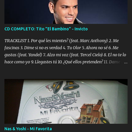
CD COMPLETO: Tito ”El Bambino” - Invicto
TRACKLIST 1. Por qué les mientes? (feat. Marc Anthony) 2. Me
fascinas 3. Dime si no es verdad 4. Tu Olor 5. Ahora no sé 6. Me
gustas (feat. Yandel) 7. Alzo mi voz (feat. Tercel Cielo) 8. El no te lo
hace como yo 9. Llegastes tú 10. ¿Qué ellos pretenden? 11. Dame la
ola (feat. Tito Nieves) [Salsa Version] 12. Dámelo 13. Dame la ola
14. ¿Por qué les mientes? (feat. Marc Anthony) [Radio Version] 15.
Digital Booklet – Invicto ----------------------------- Nota:
Album proposto al massimo della qualità in formato iTunes Plus
AAC M4A; comprato su iTunes e a disposizione vostra per il
download. REGGAETON ITALIA Nosotros Somos Los Del
Momento!
Nas & Yoshi - Mi Favorita