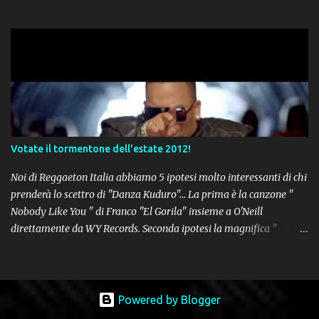
Votate il tormentone dell'estate 2012!
Noi di Reggaeton Italia abbiamo 5 ipotesi molto interessanti di chi
prenderà lo scettro di "Danza Kuduro"... La prima è la canzone "
Nobody Like You " di Franco "El Gorila" insieme a O'Neill
direttamente da WY Records. Seconda ipotesi la magnifica "
Lovumba " di Daddy Yankee. Terza opzione la latin-house " Crazy
People " di Sensato feat. Pitbull & Sak Noel. Numero 4 delle
potenziali hits della prossima estate, " Follow The Leader " del trio
tutto portoricano Wisin & Yandel feat. Jennifer Lopez. Non poteva
Powered by Blogger
mancare il Re Don Omar con " Ella No Sigue Modas Remix "