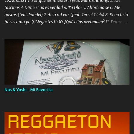
TRACKLIST 1. Por qué les mientes? (feat. Marc Anthony) 2. Me
fascinas 3. Dime si no es verdad 4. Tu Olor 5. Ahora no sé 6. Me
gustas (feat. Yandel) 7. Alzo mi voz (feat. Tercel Cielo) 8. El no te lo
hace como yo 9. Llegastes tú 10. ¿Qué ellos pretenden? 11. Dame la
ola (feat. Tito Nieves) [Salsa Version] 12. Dámelo 13. Dame la ola
14. ¿Por qué les mientes? (feat. Marc Anthony) [Radio Version] 15.
Digital Booklet – Invicto ----------------------------- Nota:
Album proposto al massimo della qualità in formato iTunes Plus
AAC M4A; comprato su iTunes e a disposizione vostra per il
download. REGGAETON ITALIA Nosotros Somos Los Del
Momento!
Nas & Yoshi - Mi Favorita