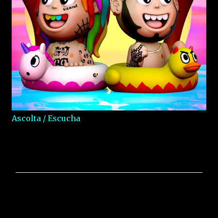
Ascolta / Escucha
C
o
m