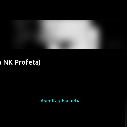
Passa ai contenuti principali
a NK Profeta)
Ascolta / Escucha