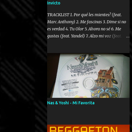
Invicto
TRACKLIST 1. Por qué les mientes? (feat.
Marc Anthony) 2. Me fascinas 3. Dime si no
es verdad 4. Tu Olor 5. Ahora no sé 6. Me
gustas (feat. Yandel) 7. Alzo mi voz (feat.
Tercel Cielo) 8. El no te lo hace como yo 9.
Llegastes tú 10. ¿Qué ellos pretenden? 11.
Dame la ola (feat. Tito Nieves) [Salsa
Version] 12. Dámelo 13. Dame la ola 14. ¿Por
qué les mientes? (feat. Marc Anthony)
[Radio Version] 15. Digital Booklet – Invicto
----------------------------- Nota:
Album proposto al massimo della qualità in
formato iTunes Plus AAC M4A; comprato su
Nas & Yoshi - Mi Favorita
iTunes e a disposizione vostra per il
download. REGGAETON ITALIA Nosotros
Somos Los Del Momento!