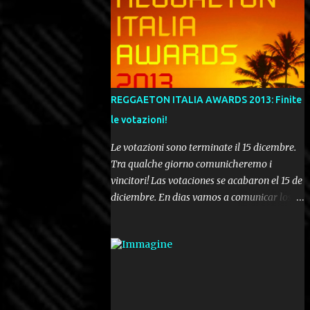
REGGAETON ITALIA AWARDS 2013: Finite
le votazioni!
Le votazioni sono terminate il 15 dicembre.
Tra qualche giorno comunicheremo i
vincitori! Las votaciones se acabaron el 15 de
diciembre. En dias vamos a comunicar los
ganadores! Voting ended december 15th. In a
few days we'll be publishing the results!